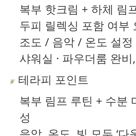
복부 핫크림 + 하체 림프
두피 릴렉싱
포함 여부 
조도 / 음악 / 온도
설정
샤워실 · 파우더룸 완비,
테라피 포인트
복부 림프 루틴 + 수분
성
음악, 온도, 빛 모두 ‘다