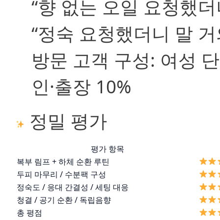
“향 없는 오일 요청했더
“정숙 요청했더니 말 거
방문 고객 구성:
여성 단독
인·출장 10%
정밀 평가
평가 항목
복부 림프 + 하체 순환 루틴
두피 마무리 / 수분팩 구성
정숙도 / 응대 간결성 / 세팅 대응
청결 / 공기 순환 / 독립음향
총 평점