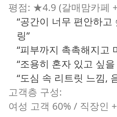
평점: ★4.9 (갈매맘카페 
“공간이 너무 편안하고
링”
“피부까지 촉촉해지고 
“조용히 혼자 있고 싶을
“도심 속 리트릿 느낌,
고객층 구성:
여성 고객 60% / 직장인 +