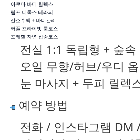
아로마 바디 릴렉스
림프 디톡스 테라피
산소수팩 + 바디관리
커플 프라이빗 룸코스
포레힐 자연 집중코스
전실 1:1 독립형 + 숲
오일 무향/허브/우디 옵
눈 마사지 + 두피 릴렉
예약 방법
전화 / 인스타그램 DM 